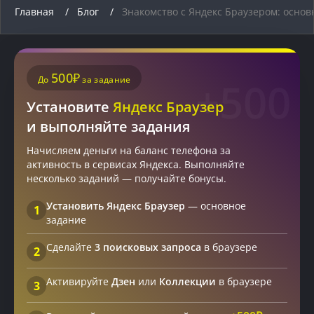
пользовательский
Главная
Блог
Знакомство с Яндекс Браузером: основ
опыт.
500₽
До
за задание
+500
Установите
Яндекс Браузер
и выполняйте задания
Начисляем деньги на баланс телефона за
активность в сервисах Яндекса. Выполняйте
несколько заданий — получайте бонусы.
Установить Яндекс Браузер
— основное
1
задание
Сделайте
3 поисковых запроса
в браузере
2
Активируйте
Дзен
или
Коллекции
в браузере
3