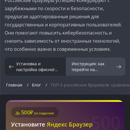
Российские браузеры успешно конкурируют с
зарубежными по скорости и безопасности,
предлагая адаптированные решения для
государственных и корпоративных пользователей.
Они помогают повысить кибербезопасность и
снизить зависимость от иностранных технологий,
что особенно важно в современных условиях.
Установка и
Инструкция: как
настройка офисного
перейти на
пакета «МойОфис»:
российские
что нужно знать
мессенджеры и
Главная
Блог
ТОП-5 российских браузеров: сравнени
почтовые клиенты
500₽
До
за задание
+500
Установите
Яндекс Браузер