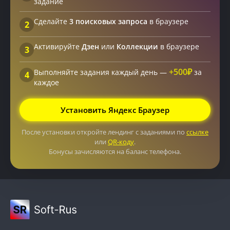
задание
Сделайте
3 поисковых запроса
в браузере
2
Активируйте
Дзен
или
Коллекции
в браузере
3
+500₽
Выполняйте задания каждый день —
за
4
каждое
Установить Яндекс Браузер
После установки откройте лендинг с заданиями по
ссылке
или
QR-коду
.
Бонусы зачисляются на баланс телефона.