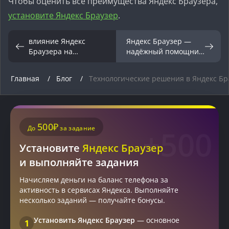
Чтобы оценить все преимущества Яндекс Браузера,
установите Яндекс Браузер
.
влияние Яндекс
Яндекс Браузер —
Браузера на
надёжный помощник
повседневную жизнь
в цифровой эпохе.
и общество.
Главная
Блог
Технологические решения в Яндекс Бра
500₽
До
за задание
+500
Установите
Яндекс Браузер
и выполняйте задания
Начисляем деньги на баланс телефона за
активность в сервисах Яндекса. Выполняйте
несколько заданий — получайте бонусы.
Установить Яндекс Браузер
— основное
1