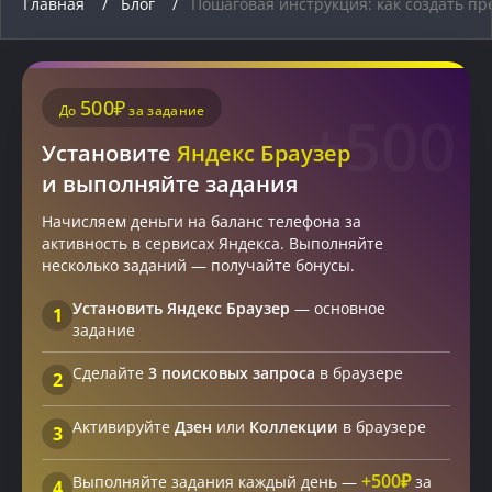
Главная
Блог
Пошаговая инструкция: как создать пре
пошаговая
инструкция
500₽
До
за задание
+500
Установите
Яндекс Браузер
и выполняйте задания
Начисляем деньги на баланс телефона за
активность в сервисах Яндекса. Выполняйте
несколько заданий — получайте бонусы.
Установить Яндекс Браузер
— основное
1
задание
Сделайте
3 поисковых запроса
в браузере
2
Активируйте
Дзен
или
Коллекции
в браузере
3
+500₽
Выполняйте задания каждый день —
за
4