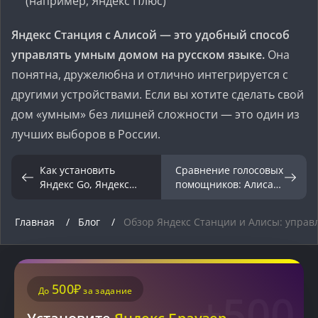
(например, Яндекс Плюс)
Яндекс Станция с Алисой — это удобный способ
управлять умным домом на русском языке.
Она
понятна, дружелюбна и отлично интегрируется с
другими устройствами. Если вы хотите сделать свой
дом «умным» без лишней сложности — это один из
лучших выборов в России.
Как установить
Сравнение голосовых
Яндекс Go, Яндекс
помощников: Алиса
Карты и Алису на
против Siri и Google
смартфон без Google-
Assistant
Главная
Блог
Обзор Яндекс Станции и Алисы: управ
сервисов
500₽
До
за задание
+500