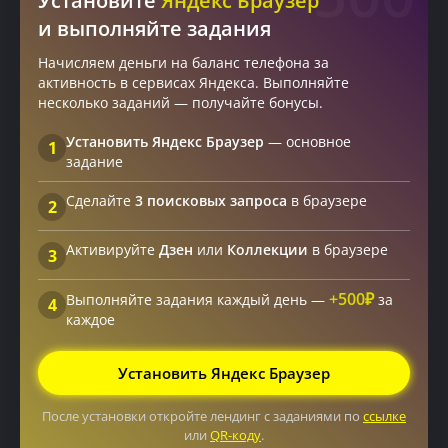
Установите
Яндекс Браузер
и выполняйте задания
Начисляем деньги на баланс телефона за
активность в сервисах Яндекса. Выполняйте
несколько заданий — получайте бонусы.
Установить Яндекс Браузер
— основное
1
задание
Сделайте
3 поисковых запроса
в браузере
2
Активируйте
Дзен
или
Коллекции
в браузере
3
+500₽
Выполняйте задания каждый день —
за
4
каждое
Установить Яндекс Браузер
После установки откройте лендинг с заданиями по
ссылке
или
QR-коду
.