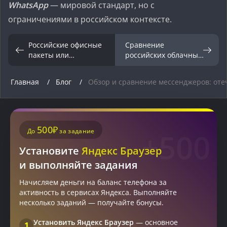
WhatsApp
— мировой стандарт, но с
ограничениями в российском контексте.
Российские офисные
Сравнение
пакеты или
российских облачных
зарубежные: что
хранилищ и
лучше для бизнеса?
зарубежных
Главная
Блог
Обзор и сравнение мессенджеров: от
500₽
До
за задание
+500
Установите
Яндекс Браузер
и выполняйте задания
Начисляем деньги на баланс телефона за
активность в сервисах Яндекса. Выполняйте
несколько заданий — получайте бонусы.
Установить Яндекс Браузер
— основное
1