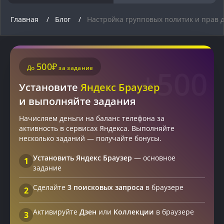
браузер без
компанию от угроз в
простоев в работе
интернете
Главная
Блог
Настройка групповых политик и прав 
500₽
До
за задание
+500
Установите
Яндекс Браузер
и выполняйте задания
Начисляем деньги на баланс телефона за
активность в сервисах Яндекса. Выполняйте
несколько заданий — получайте бонусы.
Установить Яндекс Браузер
— основное
1
задание
Сделайте
3 поисковых запроса
в браузере
2
Активируйте
Дзен
или
Коллекции
в браузере
3