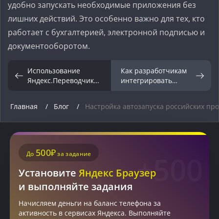
удобно запускать необходимые приложения без
лишних действий. Это особенно важно для тех, кто
работает с бухгалтерией, электронной подписью и
документооборотом.
Использование
Как разработчикам
Яндекс.Переводчика
интегрировать
для работы с
Яндекс API в свои
иностранными
приложения
Главная
Блог
Настройка автозапуска российских пр
текстами
500₽
До
за задание
+500
Установите
Яндекс Браузер
и выполняйте задания
Начисляем деньги на баланс телефона за
активность в сервисах Яндекса. Выполняйте