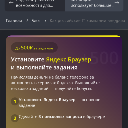
возможности для
использует большие
слушателей и
данные для
артистов
улучшения сервисов
Главная
Блог
Как российские IT-компании внедряют
500₽
До
за задание
+500
Установите
Яндекс Браузер
и выполняйте задания
Начисляем деньги на баланс телефона за
активность в сервисах Яндекса. Выполняйте
несколько заданий — получайте бонусы.
Установить Яндекс Браузер
— основное
1
задание
Сделайте
3 поисковых запроса
в браузере
2