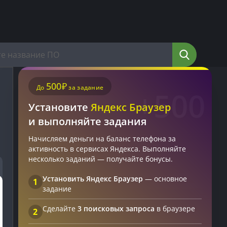
500₽
До
за задание
+500
Установите
Яндекс Браузер
и выполняйте задания
Начисляем деньги на баланс телефона за
активность в сервисах Яндекса. Выполняйте
несколько заданий — получайте бонусы.
Установить Яндекс Браузер
— основное
1
задание
Сделайте
3 поисковых запроса
в браузере
2