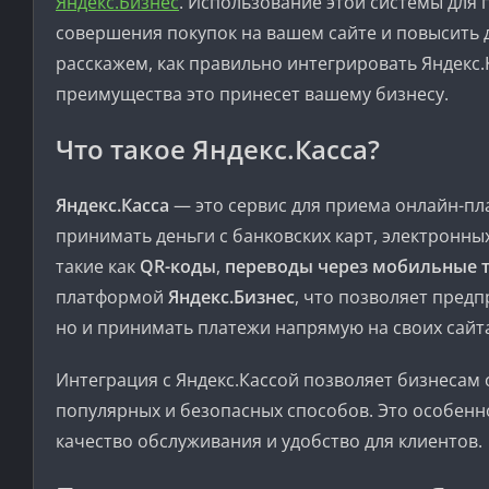
Яндекс.Бизнес
. Использование этой системы для
совершения покупок на вашем сайте и повысить д
расскажем, как правильно интегрировать Яндекс.
преимущества это принесет вашему бизнесу.
Что такое Яндекс.Касса?
Яндекс.Касса
— это сервис для приема онлайн-пл
принимать деньги с банковских карт, электронны
такие как
QR-коды
,
переводы через мобильные 
платформой
Яндекс.Бизнес
, что позволяет пред
но и принимать платежи напрямую на своих сайта
Интеграция с Яндекс.Кассой позволяет бизнесам
популярных и безопасных способов. Это особенн
качество обслуживания и удобство для клиентов.