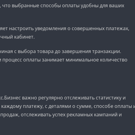
ь, что выбранные способы оплаты удобны для ваших
оляет настроить уведомления о совершенных платежах,
ичный кабинет.
ачиная с выбора товара до завершения транзакции.
 и процесс оплаты занимает минимальное количество
с.Бизнес важно регулярно отслеживать статистику и
 каждому платежу, с деталями о сумме, способе оплаты 
 продаж, отслеживать успех рекламных кампаний и