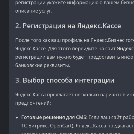
регистрации укажите информацию о вашем бизнес
описание услуг.
2.
Регистрация на Яндекс.Кассе
После того как ваш профиль на Яндекс.Бизнес го
Яндекс.Кассе. Для этого перейдите на сайт
Яндекс
регистрации вам нужно будет предоставить инфо
банковские реквизиты.
3.
Выбор способа интеграции
Яндекс.Касса предлагает несколько вариантов ин
предпочтений:
Готовые решения для CMS
: Если ваш сайт ра
1С-Битрикс, OpenCart), Яндекс.Касса предлага