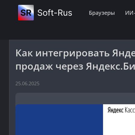
Браузеры
ИИ
Как интегрировать Яндекс.Кассу для онлайн-
продаж через Яндекс.Б
25.06.2025