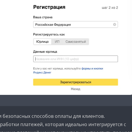
 безопасных способов оплаты для клиентов.
работки платежей, которая идеально интегрируется с