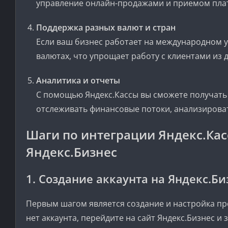
управление онлайн-продажами и приемом пла
Поддержка разных валют и стран
Если ваш бизнес работает на международном у
валютах, что упрощает работу с клиентами из д
Аналитика и отчеты
С помощью Яндекс.Кассы вы сможете получать
отслеживать финансовые потоки, анализирова
Шаги по интеграции Яндекс.Кас
Яндекс.Бизнес
1.
Создание аккаунта на Яндекс.Би
Первым шагом является создание и настройка п
нет аккаунта, перейдите на сайт Яндекс.Бизнес и