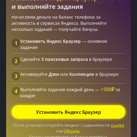
и выполняйте задания
Начисляем деньги на баланс телефона за
активность в сервисах Яндекса. Выполняйте
несколько заданий — получайте бонусы.
Установить Яндекс Браузер
— основное
1
задание
Сделайте
3 поисковых запроса
в браузере
2
Активируйте
Дзен
или
Коллекции
в браузере
3
+500₽
Выполняйте задания каждый день —
за
4
каждое
Установить Яндекс Браузер
После установки откройте лендинг с заданиями по
ссылке
или
QR-коду
.
Бонусы зачисляются на баланс телефона.