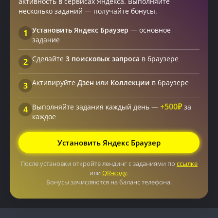
активность в сервисах Яндекса. Выполняйте
несколько заданий — получайте бонусы.
Установить Яндекс Браузер
— основное
1
задание
Сделайте
3 поисковых запроса
в браузере
2
Активируйте
Дзен
или
Коллекции
в браузере
3
+500₽
Выполняйте задания каждый день —
за
4
каждое
Установить Яндекс Браузер
После установки откройте лендинг с заданиями по
ссылке
или
QR-коду
.
Бонусы зачисляются на баланс телефона.