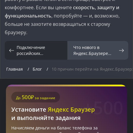
комфортнее. Если вы цените
скорость, защиту и
функциональность
, попробуйте — и, возможно,
больше не захотите возвращаться к старому
браузеру.
Подключение
Что нового в
российских
Яндекс.Браузере
платёжных систем к
2025: функции, о
сайту: ЮKassa,
которых вы не знали
Главная
Блог
10 причин перейти на Яндекс.Браузер:
Тинькофф, Сбер
500₽
До
за задание
+500
Установите
Яндекс Браузер
и выполняйте задания
Начисляем деньги на баланс телефона за